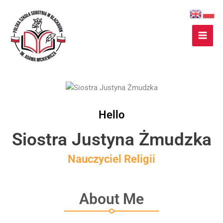
Przejdź
do
treści
Hello
Siostra Justyna Żmudzka
Nauczyciel Religii
About Me