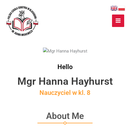
Przejdź
do
treści
Hello
Mgr Hanna Hayhurst
Nauczyciel w kl. 8
About Me